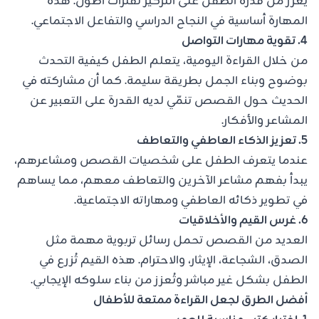
يُعزز من قدرة الطفل على التركيز لفترات أطول. هذه
المهارة أساسية في النجاح الدراسي والتفاعل الاجتماعي.
4. تقوية مهارات التواصل
من خلال القراءة اليومية، يتعلم الطفل كيفية التحدث
بوضوح وبناء الجمل بطريقة سليمة. كما أن مشاركته في
الحديث حول القصص تنمّي لديه القدرة على التعبير عن
المشاعر والأفكار.
5. تعزيز الذكاء العاطفي والتعاطف
عندما يتعرف الطفل على شخصيات القصص ومشاعرهم،
يبدأ بفهم مشاعر الآخرين والتعاطف معهم، مما يساهم
في تطوير ذكائه العاطفي ومهاراته الاجتماعية.
6. غرس القيم والأخلاقيات
العديد من القصص تحمل رسائل تربوية مهمة مثل
الصدق، الشجاعة، الإيثار، والاحترام. هذه القيم تُزرع في
الطفل بشكل غير مباشر وتُعزز من بناء سلوكه الإيجابي.
أفضل الطرق لجعل القراءة ممتعة للأطفال