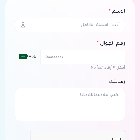
الاسم
*
رقم الجوال
*
+966
أدخل 9 أرقام تبدأ بـ 5
رسالتك