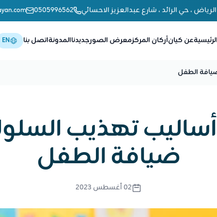
الرياض ، حي الرائد ، شارع عبدالعزيز الاحسائي
0505996562
ayan.com
لرئيسية
عن كيان
أركان المركز
معرض الصور
جديدنا
المدونة
اتصل بنا
EN
ضيافة الطفل
أساليب تهذيب السلوك
ضيافة الطفل
02 أغسطس 2023