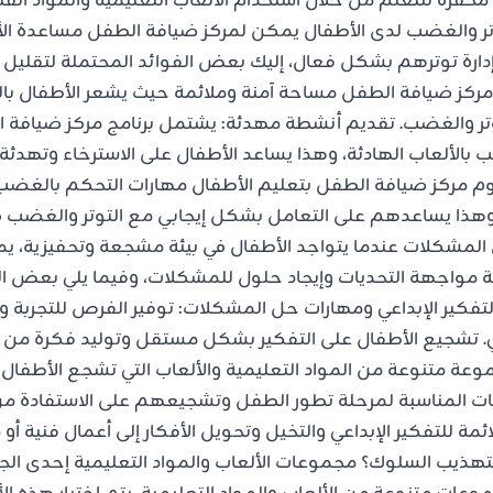
ئة محفزة للتعلم من خلال استخدام الألعاب التعليمية والمواد الف
توتر والغضب لدى الأطفال يمكن لمركز ضيافة الطفل مساعدة ال
ارة توترهم بشكل فعال، إليك بعض الفوائد المحتملة لتقليل ا
فر مركز ضيافة الطفل مساحة آمنة وملائمة حيث يشعر الأطفال با
تر والغضب. تقديم أنشطة مهدئة: يشتمل برنامج مركز ضيافة
ب بالألعاب الهادئة، وهذا يساعد الأطفال على الاسترخاء وتهدئ
م مركز ضيافة الطفل بتعليم الأطفال مهارات التحكم بالغضب
هذا يساعدهم على التعامل بشكل إيجابي مع التوتر والغضب ف
ل المشكلات عندما يتواجد الأطفال في بيئة مشجعة وتحفيزية، 
ية مواجهة التحديات وإيجاد حلول للمشكلات، وفيما يلي بعض ال
فكير الإبداعي ومهارات حل المشكلات: توفير الفرص للتجربة و
ي. تشجيع الأطفال على التفكير بشكل مستقل وتوليد فكرة من 
عة متنوعة من المواد التعليمية والألعاب التي تشجع الأطفا
يات المناسبة لمرحلة تطور الطفل وتشجيعهم على الاستفادة من
ئمة للتفكير الإبداعي والتخيل وتحويل الأفكار إلى أعمال فنية أو
هذيب السلوك؟ مجموعات الألعاب والمواد التعليمية إحدى الج