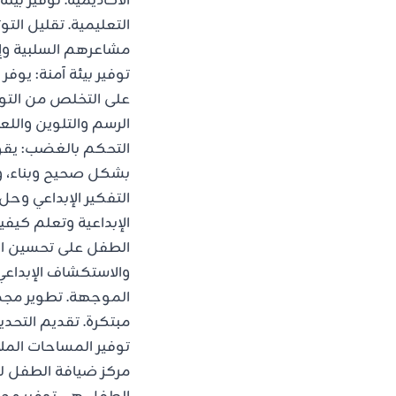
الأكاديمية. توفير بي
التعليمية. تقليل ال
مشاعرهم السلبية وإد
توفير بيئة آمنة: يو
على التخلص من التو
الرسم والتلوين واللع
التحكم بالغضب: يقو
بشكل صحيح وبناء، و
التفكير الإبداعي وح
الإبداعية وتعلم كيف
الطفل على تحسين الت
والاستكشاف الإبداع
الموجهة. تطوير مجمو
مبتكرة. تقديم التحد
توفير المساحات الملا
مركز ضيافة الطفل لت