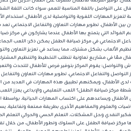
أطفال. توفير الفرصة للأطفال للتعرف على أطفال آخرين من خ
ل على التواصل باللغة المناسبة للعمر، سواء كانت اللغة الشفو
زمة لتعزيز المهارات اللغوية والتواصلية لدى الأطفال. استخدام الأ
ن بين الأطفال. تطوير مهارات التعاون والتفاعل الاجتماعي تعد 
م الفوائد التي يتمتع بها الأطفال عندما يشاركون في مركز ضي
فاعل الاجتماعي في مركز ضيافة الطفل يمكن ذكر: اللعب الجماعي
م الألعاب بشكل مشترك، مما يساعد في تعزيز التعاون والتو
فال معًا في مشاريع تعاونية تتطلب التخطيط والتنظيم المشتر
اش والتواصل: يقوم المركز بتوفير فرص للأطفال للتحدث والتع
ز التواصل والتفاعل الاجتماعي. تطوير مهارات التعاون والتفاعل 
ية لدى الأطفال، ويمكنهم تطبيق هذه المهارات في العديد من ا
شطة مركز ضيافة الطفل؟ اللعب التعليمي والإبداعي يعزز اللعب 
ى الأطفال ويساعدهم على اكتساب المهارات الحياتية. بواسطة ال
رياضيات والعلوم والمفاهيم الأخرى بطريقة ممتعة وتفاعلية. يسا
لتفكير النقدي وحل المشكلات. التعلم الحسي والحركي التعلم ا
فيها مركز ضيافة الطفل على السلوك وتطور الأطفال، من خلال ت