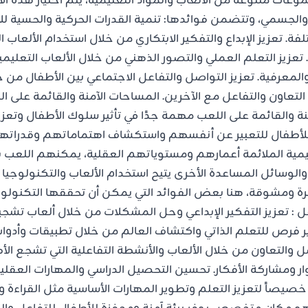
ات متنوعة من الألعاب والمواد التعليمية، يتم اختيار هذه الأ
الجسمي، وتتضمن فوائدها: تنمية القدرات الحركية والحسية لل
لفة. تعزيز الإبداع والتفكير الابتكاري من خلال استخدام الألعاب 
 تعزيز التعلم العملي والتصور الذهني من خلال الألعاب التعليمي
والمعرفية. تعزيز التواصل والتفاعل الاجتماعي بين الأطفال من خل
التعاون والتفاعل مع الآخرين. المساحات الآمنة والقائمة على 
 والقائمة على اللعب مهمة جدًا في تأثير سلوك الأطفال وتعزيز
 للأطفال للتعبير عن أنفسهم واستكشاف اهتماماتهم وقدرات
عليمية الملائمة أعمارهم ومستوياتهم العقلية، يمكنهم اللعب ب
 والوسائل المساعدة الأخرى يتيح استخدام الألعاب والتكنولوجيا
ة ومشوقة، هنا بعض الفوائد التي يمكن أن تحققها التكنولوج
 : تعزيز التفكير الإبداعي وحل المشكلات من خلال ألعاب تشجيع
وفير فرص للتعلم الذاتي واكتشاف العالم من خلال تطبيقات وأدو
اصل والتعاون من خلال الألعاب والأنشطة التفاعلية التي تشجع 
 ومشاركة الأفكار. تحسين التحصيل الدراسي والمهارات العقلية
يصاً لتعزيز التعلم وتطوير المهارات الأساسية مثل القراءة وال