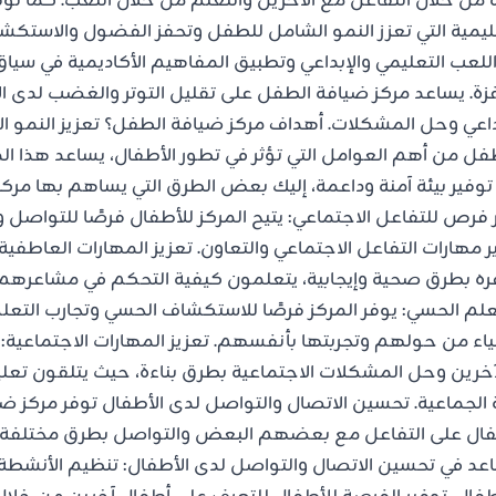
 من خلال التفاعل مع الآخرين والتعلم من خلال اللعب. كما ت
عليمية التي تعزز النمو الشامل للطفل وتحفز الفضول والاستكش
لعب التعليمي والإبداعي وتطبيق المفاهيم الأكاديمية في سيا
. يساعد مركز ضيافة الطفل على تقليل التوتر والغضب لدى ال
إبداعي وحل المشكلات. أهداف مركز ضيافة الطفل؟ تعزيز النمو ا
فل من أهم العوامل التي تؤثر في تطور الأطفال، يساعد هذا الم
فير بيئة آمنة وداعمة، إليك بعض الطرق التي يساهم بها مرك
ر فرص للتفاعل الاجتماعي: يتيح المركز للأطفال فرصًا للتواص
 مهارات التفاعل الاجتماعي والتعاون. تعزيز المهارات العاطفية
ره بطرق صحية وإيجابية، يتعلمون كيفية التحكم في مشاعرهم 
علم الحسي: يوفر المركز فرصًا للاستكشاف الحسي وتجارب التعل
ياء من حولهم وتجربتها بأنفسهم. تعزيز المهارات الاجتماعية: 
آخرين وحل المشكلات الاجتماعية بطرق بناءة، حيث يتلقون تع
 الجماعية. تحسين الاتصال والتواصل لدى الأطفال توفر مركز ضي
فال على التفاعل مع بعضهم البعض والتواصل بطرق مختلفة،
اعد في تحسين الاتصال والتواصل لدى الأطفال: تنظيم الأنشطة ا