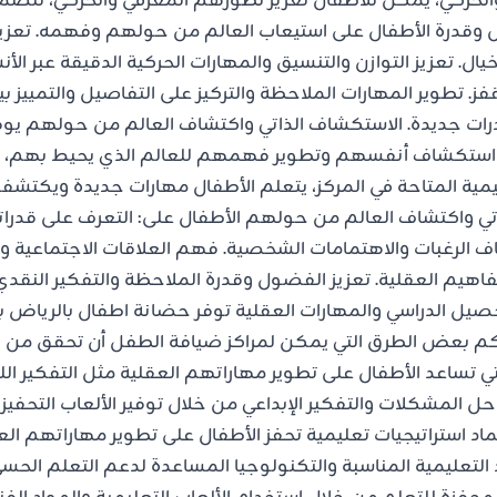
حركي، يمكن للأطفال تعزيز تطورهم المعرفي والحركي، تتضمن 
وقدرة الأطفال على استيعاب العالم من حولهم وفهمه. تعزيز ال
خيال. تعزيز التوازن والتنسيق والمهارات الحركية الدقيقة عبر ال
فز. تطوير المهارات الملاحظة والتركيز على التفاصيل والتمييز بي
ت جديدة. الاستكشاف الذاتي واكتشاف العالم من حولهم يوفر ا
استكشاف أنفسهم وتطوير فهمهم للعالم الذي يحيط بهم، من
عليمية المتاحة في المركز، يتعلم الأطفال مهارات جديدة ويكت
اتي واكتشاف العالم من حولهم الأطفال على: التعرف على قدر
ف الرغبات والاهتمامات الشخصية. فهم العلاقات الاجتماعية وا
اهيم العقلية. تعزيز الفضول وقدرة الملاحظة والتفكير النقدي.
يل الدراسي والمهارات العقلية توفر حضانة اطفال بالرياض ب
ليكم بعض الطرق التي يمكن لمراكز ضيافة الطفل أن تحقق من خ
لتي تساعد الأطفال على تطوير مهاراتهم العقلية مثل التفكير اللغ
 المشكلات والتفكير الإبداعي من خلال توفير الألعاب التحفيزية
ماد استراتيجيات تعليمية تحفز الأطفال على تطوير مهاراتهم العل
واد التعليمية المناسبة والتكنولوجيا المساعدة لدعم التعلم ال