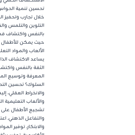
الاستكشاف الحسي وال
تحسين تنمية الحواس 
خلال تجارب وتحفيز ال
التلوين والتلمس والق
بالنفس واكتشاف قدرا
حيث يمكن للأطفال 
الألعاب والمواد الت
يساعد الاكتشاف الذ
الثقة بالنفس واكتشا
المعرفة وتوسيع المف
السلوك؟ تحسين التحص
والانخراط العقلي، إ
والألعاب التعليمية ا
تشجيع الأطفال على حل
والتفاعل الذهني. اعت
والابتكار. توفير الم