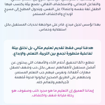
والتفاعل الجماعي، والاستكشاف الثقافي، نصنع بيئة يكتسب فيها
الطفل ثقة بنفسه واعتمادًا على النفس، ويتحول المطبخ إلى مسرحٍ
للإبداع والاكتشاف المستمر.
بهذا نؤسس لجيل مبدع، قادر على مواجهة تحديات المستقبل بكل
استقلالية وحماس.
هدفنا ليس فقط تقديم تعليم مثالي، بل نخلق بيئة
تفاعلية متطورة تجمع بين التربية، التعلم، والإبداع.
نتطلع دائمًا لتحقيق أحلام الآباء والأمهات اللي يبحثون عن
أفضل مستقبل لأطفالهم. نسعى بكل حب وشغف لصقل
مهارات أطفالنا، ونغرس فيهم حب التعلم المستمر،
ونحطهم على الطريق الصحيح ليكونوا قدوة مُلهمة
لأجيالهم وللعالم كله.
إيماننا العميق إن التعليم ما هو مجرد كتب وصفوف، هو
رحلة مليانة شغف واكتشاف.