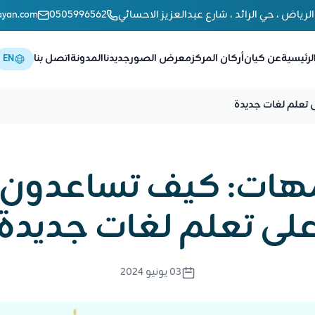
الرياض ، حي الرائد ، شارع عبدالعزيز الاحسائي
0505996562
ayan.com
لرئيسية
عن كيان
أركان المركز
معرض الصور
جديدنا
المدونة
اتصل بنا
EN
 تعلم لغات جديدة
لأمهات: كيف تساعدون
لى تعلم لغات جديدة
03 يونيو 2024